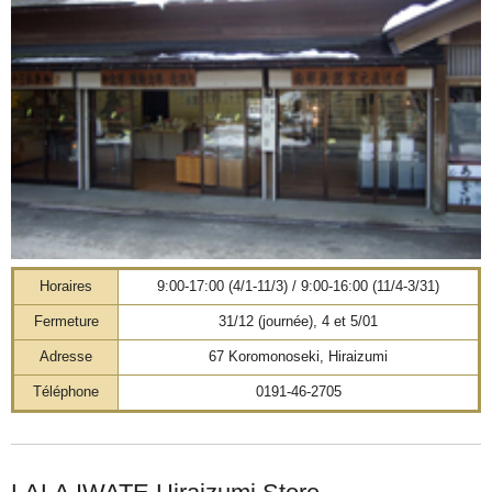
Horaires
9:00-17:00 (4/1-11/3) / 9:00-16:00 (11/4-3/31)
Fermeture
31/12 (journée), 4 et 5/01
Adresse
67 Koromonoseki, Hiraizumi
Téléphone
0191-46-2705