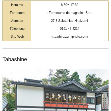
Horaires
8:30〜17:30
Fermeture
-（Fermetures de magasins San）
Adresse
27-3 Sakashita, Hiraizumi
Téléphone
0191-46-4214
Site Web
http://hiraizumiphoto.com/
Tabashine