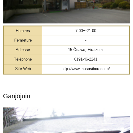
Horaires
7:00〜21:00
Fermeture
-
Adresse
15 Ōsawa, Hiraizumi
Téléphone
0191-46-2241
Site Web
http://www.musasibou.co.jp/
Ganjōjuin