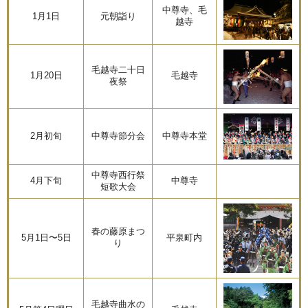
中尊寺、毛
1月1日
元朝詣り
越寺
毛越寺二十日
1月20日
毛越寺
夜祭
2月初旬
中尊寺節分会
中尊寺本堂
中尊寺西行祭
4月下旬
中尊寺
短歌大会
春の藤原まつ
5月1日〜5日
平泉町内
り
毛越寺曲水の