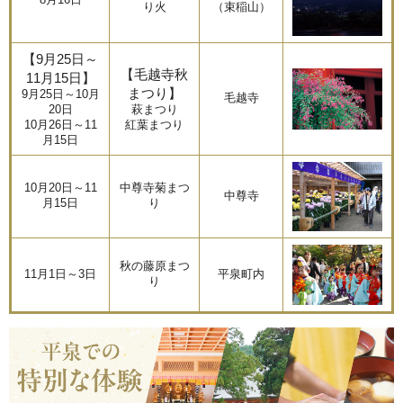
8月16日
り火
（束稲山）
【9月25日～
【毛越寺秋
11月15日】
まつり】
9月25日～10月
毛越寺
20日
萩まつり
10月26日～11
紅葉まつり
月15日
10月20日～11
中尊寺菊まつ
中尊寺
月15日
り
秋の藤原まつ
11月1日～3日
平泉町内
り